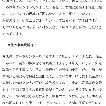
技術を独自のスキルマップをもとに、丁寧に、確実に若い世代に伝
える教育体制を作ってきました。現在は、女性の溶接工も活躍し始
め、ものづくりの現場の雰囲気がいい方向に変化しています。
品質の標準化やマニュアル化という点ではまだまだ道半ばですが、
ものづくりを目指す若い人材が安心して成長できる会社にしたいと
思っています。
──今後の事業展開は？
阿久津
データセンターや半導体工場の新設、ＥＶ車の普及、再生
エネルギー需要の拡大など電気需要はますます増えています。変電
設備の新設工事はもちろん、老朽化した設備の更新に伴い、当社が
手掛ける製品の需要は全国的に広がっています。ゆえに非鉄金属の
溶接技術の確立や人材育成、設備投資をさらに進め、変電設備分野
をより力強く支えられる体制を整えていきたいと考えています。今
後は新工場の建設を視野に入れ、顧客のニーズに応えられる生産規
模へ拡大していく予定です。そのためにも、人材の獲得や自社のも