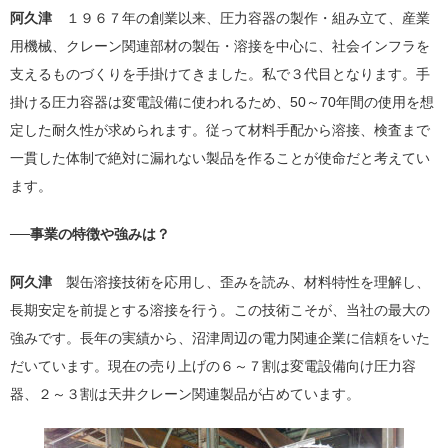
阿久津
１９６７年の創業以来、圧力容器の製作・組み立て、産業
用機械、クレーン関連部材の製缶・溶接を中心に、社会インフラを
支えるものづくりを手掛けてきました。私で３代目となります。手
掛ける圧力容器は変電設備に使われるため、50～70年間の使用を想
定した耐久性が求められます。従って材料手配から溶接、検査まで
一貫した体制で絶対に漏れない製品を作ることが使命だと考えてい
ます。
──事業の特徴や強みは？
阿久津
製缶溶接技術を応用し、歪みを読み、材料特性を理解し、
長期安定を前提とする溶接を行う。この技術こそが、当社の最大の
強みです。長年の実績から、沼津周辺の電力関連企業に信頼をいた
だいています。現在の売り上げの６～７割は変電設備向け圧力容
器、２～３割は天井クレーン関連製品が占めています。