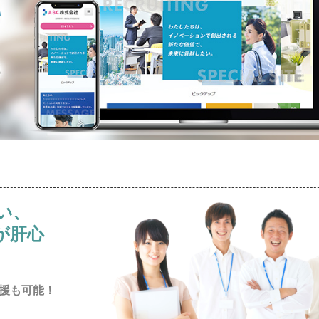
い、
が肝心
支援も可能！