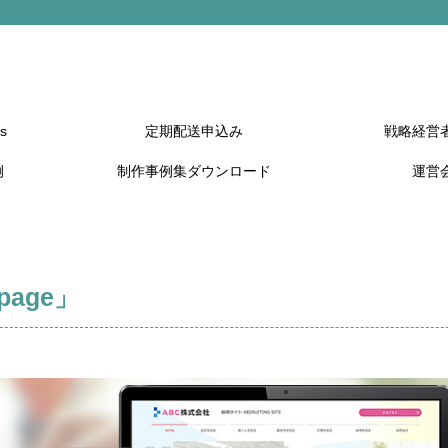
s
定期配送申込み
戦略経営
例
制作事例集ダウンロード
運営
age」