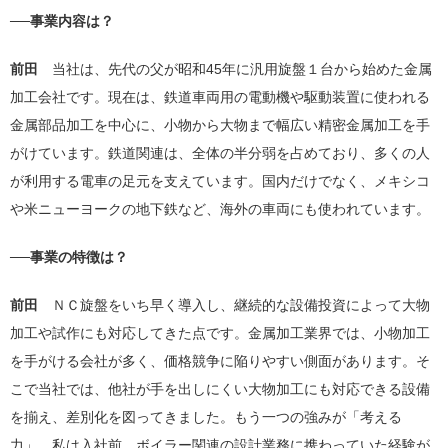
──事業内容は？
前田
当社は、先代の父が昭和45年に汎用旋盤１台から始めた金属
加工会社です。現在は、鉄道車両用の電動機や駆動装置に使われる
金属部品加工を中心に、小物から大物まで幅広い精密金属加工を手
がけています。鉄道関連は、全体の半分弱を占めており、多くの人
が利用する電車の足元を支えています。国内だけでなく、メキシコ
や米ニューヨークの地下鉄など、海外の車両にも使われています。
──事業の特徴は？
前田
ＮＣ旋盤をいち早く導入し、継続的な設備投資によって大物
加工や試作にも対応してきた点です。金属加工業界では、小物加工
を手がける会社が多く、価格競争に陥りやすい側面があります。そ
こで当社では、他社が手を出しにくい大物加工にも対応できる設備
を揃え、差別化を図ってきました。もう一つの強みが「考える
力」。私は入社前、ボイラー関連の設計業務に携わっていた経験が