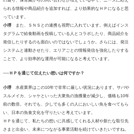
の通り、保育園からの問い合わせが増えている中で、ニーズに応え
られる情報や商品紹介を追加すれば、より効果的なＨＰになると思
っています。
小堺
また、ＳＮＳとの連携も視野に入れています。例えばインス
タグラムで給食動画を投稿している人とコラボしたり、商品紹介を
発信したりするのも面白いのではないでしょうか。さらには、発注
システムと連動させたり、エリアごとの情報発信を強化したりする
ことで、より効率的な運用が可能になると考えています。
──ＨＰを通じて伝えたい想いは何ですか？
小堺
水産業界はこの10年で非常に厳しい状況にあります。サバや
スルメイカ、シャケといった大衆魚の漁獲量が減少し、価格も10年
前の数倍。それでも、少しでも多くの人においしい魚を食べてもら
い、日本の魚食文化を守りたいと考えています。
ＨＰを通じて、私たちの想いに共感してくれる人材や新たな取引先
さまと出会い、未来につながる事業活動を続けていきたいですね。