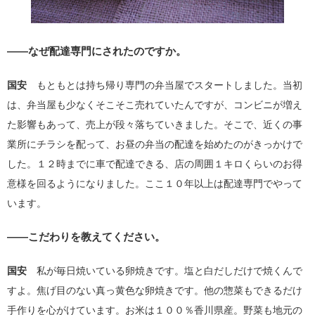
――なぜ配達専門にされたのですか。
国安
もともとは持ち帰り専門の弁当屋でスタートしました。当初
は、弁当屋も少なくそこそこ売れていたんですが、コンビニが増え
た影響もあって、売上が段々落ちていきました。そこで、近くの事
業所にチラシを配って、お昼の弁当の配達を始めたのがきっかけで
した。１２時までに車で配達できる、店の周囲１キロくらいのお得
意様を回るようになりました。ここ１０年以上は配達専門でやって
います。
――こだわりを教えてください。
国安
私が毎日焼いている卵焼きです。塩と白だしだけで焼くんで
すよ。焦げ目のない真っ黄色な卵焼きです。他の惣菜もできるだけ
手作りを心がけています。お米は１００％香川県産。野菜も地元の