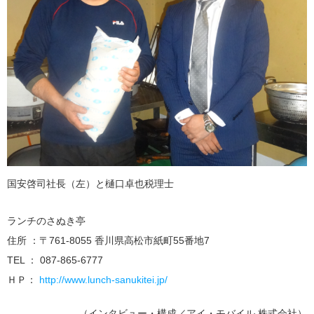
国安啓司社長（左）と樋口卓也税理士
ランチのさぬき亭
住所 ：〒761-8055 香川県高松市紙町55番地7
TEL ： 087-865-6777
ＨＰ：
http://www.lunch-sanukitei.jp/
（インタビュー・構成／アイ・モバイル 株式会社）