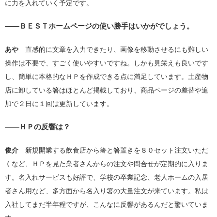
に力を入れていく予定です。
――ＢＥＳＴホームページの使い勝手はいかがでしょう。
あや
直感的に文章を入力できたり、画像を移動させるにも難しい
操作は不要で、すごく使いやすいですね。しかも見栄えも良いです
し、簡単に本格的なＨＰを作成できる点に満足しています。土産物
店に卸している箸はほとんど掲載しており、商品ページの差替や追
加で２日に１回は更新しています。
――ＨＰの反響は？
俊介
新規開業する飲食店から箸と箸置きを８０セット注文いただ
くなど、ＨＰを見た業者さんからの注文や問合せが定期的に入りま
す。名入れサービスも好評で、学校の卒業記念、老人ホームの入居
者さん用など、多方面から名入り箸の大量注文が来ています。私は
入社してまだ半年程ですが、こんなに反響があるんだと驚いていま