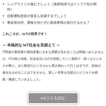
シェアライドが進むでしょう（過疎地域ではインフラ化の期
待）
自動運転技術の普及も加速するでしょう
事故発生時、通報を待たずに救急車両が急行するかも？
これこそが、IoTの世界です！
～ 本格的な IoT社会を見据えて ～
IT
関連の製造業や通信産業に大きな需要が生れることは間違いありません
が、
IT
の時と同様、社会生活に
IoT
が浸透していく過程で、様々なビジネ
スが興り、また既存のビジネスから置き換わって行くはずです。
技術の
進化を止めることはできません。新しい世界を見据えたビジネスを模
索・構築していきましょう。
vol.1-2 を読む